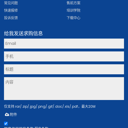
常见问题
售前方案
快速报修
培训学院
投诉反馈
下载中心
给我发送求购信息
仅支持.rar/.zip/.jpg/.png/.gif/.doc/.xls/.pdf，最大20M
附件