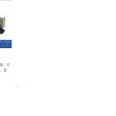
可靠，可
，是高
动化的
1