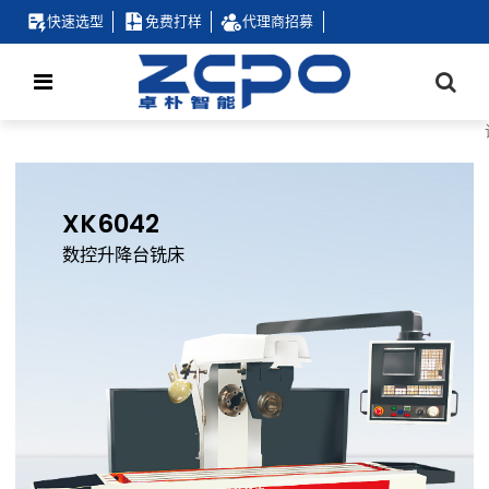
快速选型
免费打样
代理商招募
XK6042
数控升降台铣床