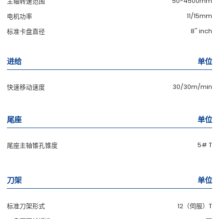
50-4500mm
主轴转速范围
11/15mm
电机功率
8'' inch
标准卡盘直径
进给
单位
30/30m/min
快速移动速度
尾座
单位
5# T
尾座主轴锥孔锥度
刀架
单位
标准刀架形式
12（伺服）T