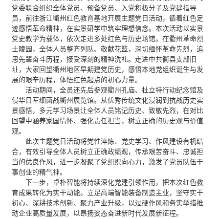
党委联合组织全体党员、预备党员、入党积极分子及党建指导
员，前往浙江衢州红色教育基地开展主题党日活动，循着红色足
迹感悟革命精神，在实景研学中筑牢理想信念。本次活动以实景
党史教学为载体，依次走进多处红色与历史场馆。在衢州革命烈
士陵园，全体人员整齐列队、敬献花篮，深切缅怀革命先烈，追
思先辈奋斗历程，接受深刻的精神洗礼。走进中共衢县支部旧
址，大家回望衢州地区早期建党历史，感悟本地党组织诞生与发
展的艰辛历程，体悟红色起点的初心力量。
活动期间，全员还先后参观衢州孔庙、杜立特行动纪念馆及
侵华日军细菌战衢州展览馆。从优秀传统文化浸润到抗战历史实
景感悟，多元学习场景让全体人员铭记历史、致敬先烈，在对比
回望中涵养家国情怀、强化责任担当，树立正确的历史观与价值
观。
此次主题党日活动将党性淬炼、党史学习、作风建设有机结
合，有效引导全体人员树立正确政绩观，传承艰苦奋斗、忠诚担
当的优良作风，进一步凝聚了党组织向心力，激发了党员队伍干
事创业的精气神。
下一步，卓朴智能将持续深化党建引领作用，把本次红色教
育成果转化为实干动能。立足高端智能装备制造主业，坚守实干
初心、深耕技术创新、聚力产业升级，以过硬作风和务实举措推
动企业高质量发展，以昂扬姿态奋进新时代发展新征程。