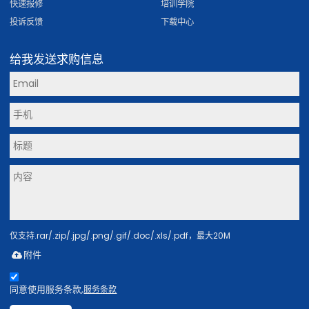
快速报修
培训学院
投诉反馈
下载中心
给我发送求购信息
仅支持.rar/.zip/.jpg/.png/.gif/.doc/.xls/.pdf，最大20M
附件
同意使用服务条款,
服务条款