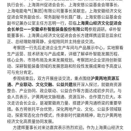
执行会长、上海滁州促进会会长、上海安慈公益基金会理事长、
上海电能电气(集团)有限公司董事长吴献忠，上海安徽经济文化
促进会常务副会长、常务副秘书长聂广雄，上海安慈公益基金会
副书记兼办公室主任方志明一行，莅临
上海黄山经济文化促进会
会长单位——安徽卓朴智能装备股份有限公司
参观调研。卓朴智
能董事长、上海黄山经济文化促进会会长方建辉携运营总监余红
正、总经理助理蒋静，全程陪同并主持座谈交流。
考察团一行先后走进企业生产车间与产品展示中心，实地察看
生产运营、技术研发与产品成果，详细了解卓朴智能发展历程、
核心业务、市场布局及未来发展规划。考察团对企业坚持创新驱
动、深耕智能装备领域的发展思路和阶段性发展成果给予高度认
可与充分肯定。
参观结束后，双方开展座谈交流，重点围绕
沪黄两地资源互
通、产业联动、文化交融、公益共建
展开深入探讨，就徽商资源
整合、产业协同、政企联动、公益合作等方面达成初步共识。与
会人员表示，沪黄两地文脉相通、资源互补、合作潜力巨大。本
次走访会长企业，是凝聚徽商力量、搭建沪黄沟通桥梁的重要举
措。各方将依托平台优势，深化两地产业、文化、公益多领域联
动，探索常态化合作模式，传承新时代徽商精神，助力沪黄两地
经济文化高质量协同发展。
方建辉董事长对来访嘉宾表示热烈欢迎。作为上海黄山经济文