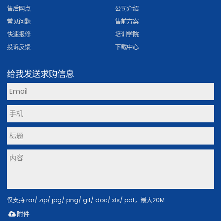
售后网点
公司介绍
常见问题
售前方案
快速报修
培训学院
投诉反馈
下载中心
给我发送求购信息
仅支持.rar/.zip/.jpg/.png/.gif/.doc/.xls/.pdf，最大20M
附件