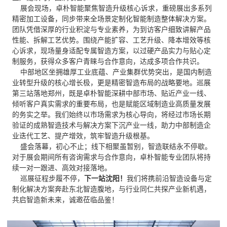
展会现场，卓朴智能聚焦智造升级核心诉求，重磅展出多系列
精密加工设备，同步带来全场景定制化智能制造整体解决方案。
团队凭借深厚的行业积淀与专业素养，为到访客户细致讲解产品
性能、拆解工艺优势。围绕产能扩容、工艺升级、降本增效等核
心诉求，现场量身适配专属智造方案，以过硬产品实力与贴心定
制服务，获得众多客户青睐与合作意向，达成多项合作共识。
中部地区坐拥雄厚工业底蕴、产业集群优势突出，是国内制造
业转型升级的核心增长极，更是精密智造布局的战略要地。巡展
第三站落地郑州，既是卓朴智能深耕中部市场、贴近产业一线、
倾听客户真实需求的重要布局，也是赋能区域制造业高质量发展
的务实之举。我们始终以市场需求为核心导向，将经过市场长期
验证的成熟智造技术与解决方案下沉产业一线，助力中部制造企
业迭代工艺、提产增效，筑牢智造升级根基。
盛会落幕，初心不止；线下相聚虽暂别，智造联结永不停歇。
对于展会期间所有咨询需求与合作意向，卓朴智能专业团队将持
续一对一跟进、高效对接落地。
巡展征程步履不停，
下一站沈阳！
我们将携前沿智造设备与定
制化解决方案奔赴东北智造腹地，与行业同仁共探产业新机遇，
共启智造新未来，诚邀莅临品鉴！