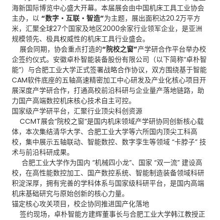
海新国际博览中心盛大开幕。本届展会由中国机床工具工业协会
主办，以
“数字・互联・智造”
为主题，展出面积达20.2万平方
米，汇聚全球27个国家及地区2000余家行业领军企业，是亚洲
规模领先、极具权威性的机床工具行业盛会。
展会同期，协会重点打造的
“院校之窗”
产学研合作平台举办校
企签约仪式。安徽卓朴智能装备股份有限公司（以下简称“卓朴智
能”）与合肥工业大学正式签署战略合作协议，双方围绕基于智能
CAM软件底座的五轴高速精密加工中心研发及产业化核心项目开
展深度产学研合作，打通高校前沿科研与企业量产落地链路，助
力国产高端数控机床核心技术自主可控。
国家级产学研平台，汇聚行业顶尖科创资源
CCMT展会“院校之窗”是国内机床领域产学研协同创新核心载
体，本次集结清华大学、合肥工业大学等六所国内顶尖工科高
校，集中展示五轴联动、智能数控、数字孪生等领域 “卡脖子” 技
术与前沿科研成果。
合肥工业大学作为国内 “机械四小龙”、国家 “双一流” 建设高
校，在高性能数控加工、国产数控系统、智能制造装备领域科研
积淀深厚，拥有完善的学科体系与国家级科研平台，是国内高端
机床基础研究与原始创新的核心力量。
锚定核心攻关项目，校企协同推进国产化落地
签约现场，卓朴智能方建辉董事长与合肥工业大学韩江教授正