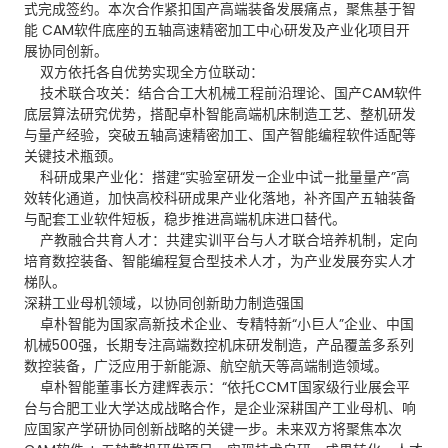
式完成签约。本次合作紧扣国产高端装备发展痛点，聚焦基于智
能 CAM软件底座的五轴高速精密加工中心研发及产业化项目开
展协同创新。
双方依托各自优势实现全方位联动：
技术联合攻关：结合合工大机械工程前沿理论、国产CAM软件
底层算法研究优势，搭配卓朴智能高端机床制造工艺、整机研发
与量产经验，突破五轴高速精密加工、国产智能编程软件适配等
关键技术瓶颈。
科研成果产业化：搭建“实验室研发—企业中试—批量量产”高
效转化通道，加快高校科研成果产业化落地，补齐国产五轴装备
与配套工业软件短板，稳步推进高端机床进口替代。
产教融合共育人才：共建实训平台与人才联合培养机制，定向
培育数控装备、智能编程复合型技术人才，为产业发展夯实人才
梯队。
深耕工业母机领域，以协同创新助力制造强国
卓朴智能为国家高新技术企业、专精特新“小巨人”企业、中国
机械500强，长期专注高端数控机床研发制造，产品覆盖多系列
数控装备，广泛应用于新能源、航空航天等高端制造领域。
卓朴智能董事长方建辉表示：“依托CCMT国家级行业展会平
台与合肥工业大学达成战略合作，是企业深耕国产工业母机、响
应国家产学研协同创新战略的关键一步。未来双方将聚焦本次