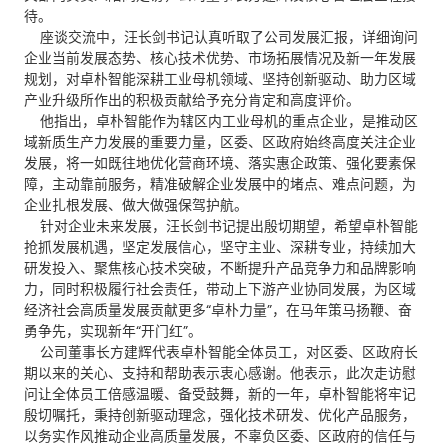
待。
座谈交流中，汪长剑书记认真听取了公司发展汇报，详细询问
企业当前发展态势、核心技术优势、市场拓展情况及新一年发展
规划，对卓朴智能深耕工业母机领域、坚持创新驱动、助力区域
产业升级所作出的积极贡献给予充分肯定和高度评价。
他指出，卓朴智能作为辖区内工业母机的重点企业，是推动区
域新质生产力发展的重要力量，区委、区政府始终高度关注企业
发展，将一如既往地优化营商环境、落实惠企政策、强化要素保
障，主动靠前服务，精准破解企业发展中的堵点、难点问题，为
企业扎根发展、做大做强保驾护航。
针对企业未来发展，汪长剑书记提出殷切期望，希望卓朴智能
抢抓发展机遇，坚定发展信心，坚守主业、深耕专业，持续加大
研发投入、聚焦核心技术突破，不断提升产品竞争力和品牌影响
力，同时积极履行社会责任，带动上下游产业协同发展，为区域
经济社会高质量发展贡献更多“卓朴力量”，在马年策马扬鞭、奋
勇争先，实现新年“开门红”。
公司董事长方建辉代表卓朴智能全体员工，对区委、区政府长
期以来的关心、支持和帮助表示衷心感谢。他表示，此次走访慰
问让全体员工倍感温暖、备受鼓舞，新的一年，卓朴智能将牢记
殷切嘱托，秉持创新驱动理念，强化技术研发、优化产品服务，
以务实作风推动企业高质量发展，不辜负区委、区政府的信任与