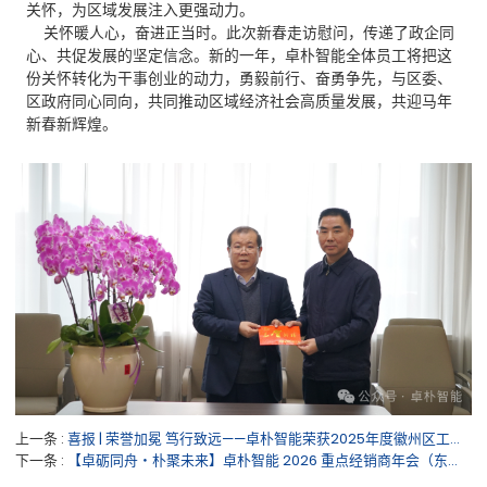
关怀，为区域发展注入更强动力。
关怀暖人心，奋进正当时。此次新春走访慰问，传递了政企同
心、共促发展的坚定信念。新的一年，卓朴智能全体员工将把这
份关怀转化为干事创业的动力，勇毅前行、奋勇争先，与区委、
区政府同心同向，共同推动区域经济社会高质量发展，共迎马年
新春新辉煌。
上一条
喜报 | 荣誉加冕 笃行致远——卓朴智能荣获2025年度徽州区工业经济高质量发展先进集体及先进个人称号
下一条
【卓砺同舟・朴聚未来】卓朴智能 2026 重点经销商年会（东北、中部区域）圆满收官