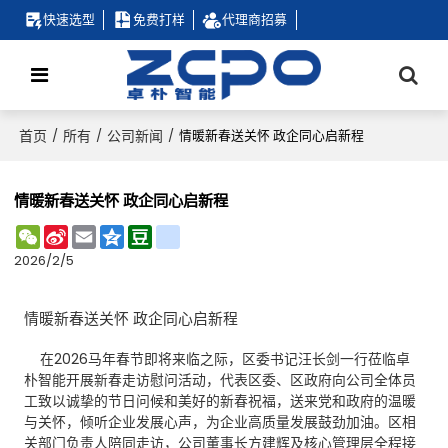
快速选型
免费打样
代理商招募
首页
所有
公司新闻
/
/
/
情暖新春送关怀 政企同心启新程
情暖新春送关怀 政企同心启新程
WeChat
Sina
Email
Qzone
Douban
renren
Weibo
2026/2/5
情暖新春送关怀 政企同心启新程
在2026马年春节即将来临之际，区委书记汪长剑一行莅临卓
朴智能开展新春走访慰问活动，代表区委、区政府向公司全体员
工致以诚挚的节日问候和美好的新春祝福，送来党和政府的温暖
与关怀，倾听企业发展心声，为企业高质量发展鼓劲加油。区相
关部门负责人陪同走访，公司董事长方建辉及核心管理层全程接